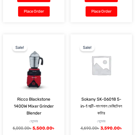
Place Order
Place Order
Original
Current
Original
Curre
price
price
price
price
Sale!
Sale!
was:
is:
was:
is:
6,000.00৳ .
5,500.00৳ .
4,690.00৳ .
3,590.
Ricco Blackstone
Sokany SK-06018 5-
1400W Mixer Grinder
in-1 মাল্টি-ফাংশনাল ভেজিটেবল
Blender
কাটার
ব্লেন্ডার
ব্লেন্ডার
6,000.00
৳
5,500.00
৳
4,690.00
৳
3,590.00
৳