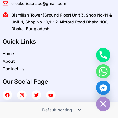
crockeriesplace@gmail.com
Bismillah Tower (Ground Floor) Unit 3, Shop No-11 &
Unit-1, Shop No-10,11,12. Mitford Road.Dhaka1100,
Dhaka, Bangladesh
Quick Links
Home
About
Contact Us
Our Social Page
chaty
F
I
T
Y
Hide
a
n
w
o
c
s
i
u
e
t
t
t
b
a
t
u
o
g
e
b