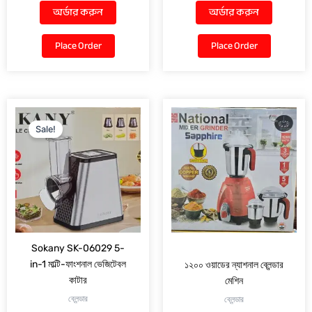
অর্ডার করুন
অর্ডার করুন
Place Order
Place Order
Original
Current
price
price
Sale!
was:
is:
4,250.00৳ .
3,350.00৳ .
Sokany SK-06029 5-
in-1 মাল্টি-ফাংশনাল ভেজিটেবল
১২০০ ওয়াডের ন্যাশনাল ব্লেন্ডার
কাটার
মেশিন
ব্লেন্ডার
ব্লেন্ডার