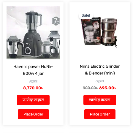
Original
Current
price
price
Sale!
was:
is:
900.00৳ .
695.00৳ 
Nima Electric Grinder
Havells power HuNk-
& Blender (mini)
800w 4 jar
ব্লেন্ডার
ব্লেন্ডার
8,770.00
৳
900.00
৳
695.00
৳
অর্ডার করুন
অর্ডার করুন
Place Order
Place Order