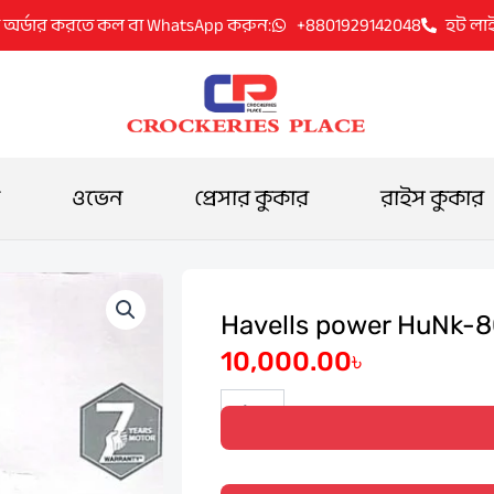
 অর্ডার করতে কল বা WhatsApp করুন:
+8801929142048
হট লা
ওভেন
প্রেসার কুকার
রাইস কুকার
Havells power HuNk-8
10,000.00
৳
Havells
power
HuNk-
800w
3