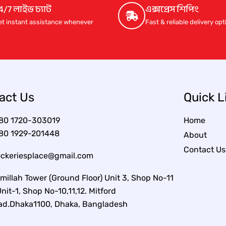
c
e
4/7 লাইভ চ্যাট
এক্সপ্রেস শিপিং
e
i
et instant assistance whenever
Fast & reliable delivery op
w
s
a
:
s
5
:
,
6
6
,
0
8
0
0
.
act Us
Quick L
0
0
.
0
0
৳
80 1720-303019
Home
0
৳
.
80 1929-201448
About
Contact Us
.
ockeriesplace@gmail.com
millah Tower (Ground Floor) Unit 3, Shop No-11
nit-1, Shop No-10,11,12. Mitford
ad.Dhaka1100, Dhaka, Bangladesh