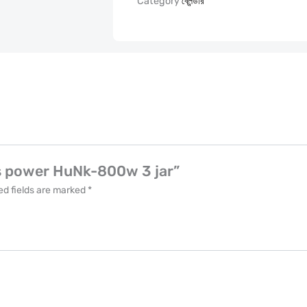
Category
ব্লেন্ডার
lls power HuNk-800w 3 jar”
ed fields are marked
*