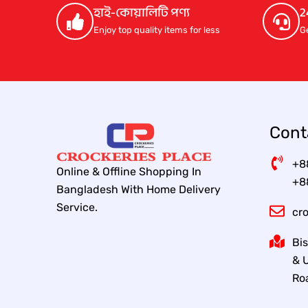
হাই-কোয়ালিটি পণ্য
2
e
i
w
s
Enjoy top quality items for less
G
a
:
s
8
:
,
8
0
,
0
9
0
0
.
0
0
Cont
.
0
0
৳
0
+8
Online & Offline Shopping In
৳
.
+8
Bangladesh With Home Delivery
.
Service.
cr
Bis
& U
Ro