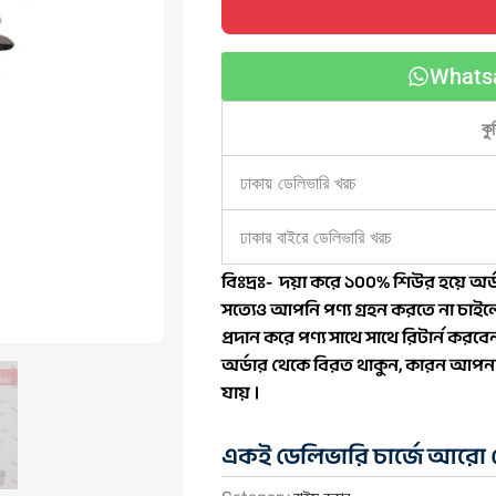
L
quantity
Whats
কু
ঢাকায় ডেলিভারি খরচ
ঢাকার বাইরে ডেলিভারি খরচ
বিঃদ্রঃ- দয়া করে ১০০% শিউর হয়ে অর্ড
সত্যেও আপনি পণ্য গ্রহন করতে না চাইলে
প্রদান করে পণ্য সাথে সাথে রিটার্ন কর
অর্ডার থেকে বিরত থাকুন, কারন আপনার
যায় ।
একই ডেলিভারি চার্জে আরো প্