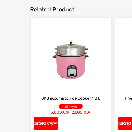
Related Product
SKB automatic rice cooker 1.8 L
Phe
রাইস কুকার
3,000.00
৳
2,500.00
৳
O
C
r
u
অর্ডার করুন
অর্ডার
i
r
g
r