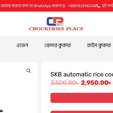
 অর্ডার করতে কল বা WhatsApp করুন:
+8801929142048
হট লা
ওভেন
প্রেসার কুকার
রাইস কুকার
SKB automatic rice co
Original
3,500.00
৳
2,950.00
৳
price
SKB
automatic
was:
rice
cooker
3,500.00৳ .
2.8