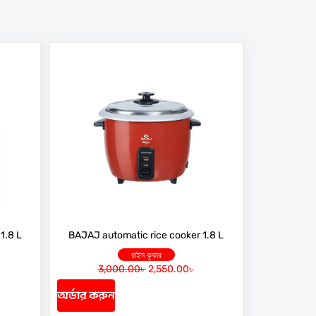
1.8 L
BAJAJ automatic rice cooker 1.8 L
রাইস কুকার
3,000.00
৳
2,550.00
৳
O
C
r
u
অর্ডার করুন
i
r
g
r