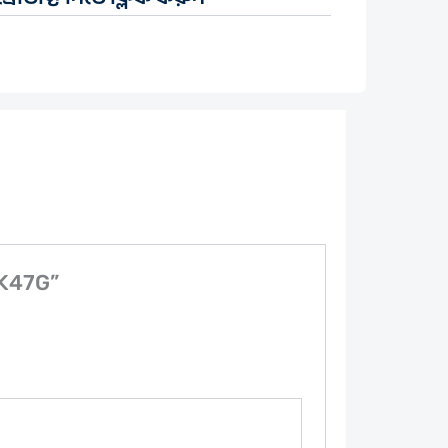
NK47G”