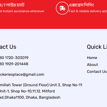
c
e
4/7 লাইভ চ্যাট
এক্সপ্রেস শিপিং
e
i
et instant assistance whenever
Fast & reliable delivery op
w
s
a
:
s
1
:
,
2
7
,
5
0
0
0
.
act Us
Quick L
0
0
.
0
0
৳
80 1720-303019
Home
0
৳
.
80 1929-201448
About
Contact Us
.
ockeriesplace@gmail.com
millah Tower (Ground Floor) Unit 3, Shop No-11
nit-1, Shop No-10,11,12. Mitford
ad.Dhaka1100, Dhaka, Bangladesh