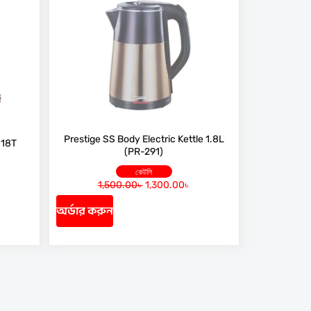
Prestige SS Body Electric Kettle 1.8L
 18T
(PR-291)
কেটলি
1,500.00
৳
1,300.00
৳
O
C
r
u
অর্ডার করুন
i
r
g
r
i
e
n
n
a
t
l
p
p
r
r
i