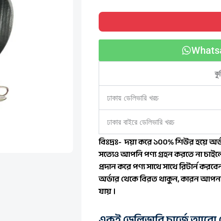
Glass
1,800.00৳ .
1
Kettle
2
Liter
-
Whats
NK47G
quantity
কু
ঢাকায় ডেলিভারি খরচ
ঢাকার বাইরে ডেলিভারি খরচ
বিঃদ্রঃ- দয়া করে ১০০% শিউর হয়ে অর্ড
সত্যেও আপনি পণ্য গ্রহন করতে না চাইলে
প্রদান করে পণ্য সাথে সাথে রিটার্ন কর
অর্ডার থেকে বিরত থাকুন, কারন আপনার
যায় ।
একই ডেলিভারি চার্জে আরো প্