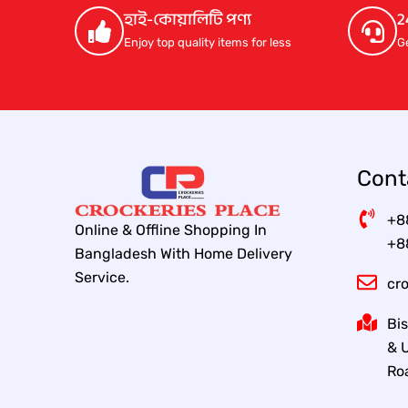
c
e
হাই-কোয়ালিটি পণ্য
2
e
i
Enjoy top quality items for less
G
w
s
a
:
s
1
:
,
1
5
,
0
7
0
0
.
Cont
0
0
.
0
0
৳
+8
0
Online & Offline Shopping In
৳
.
+8
Bangladesh With Home Delivery
.
Service.
cr
Bis
& U
Ro