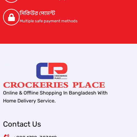
.
0
.
0
0
৳
0
৳
সিকিউর পেমেন্ট
0
0
৳
.
৳
.
Multiple safe payment methods
.
.
Online & Offline Shopping In Bangladesh With
Home Delivery Service.
Contact Us