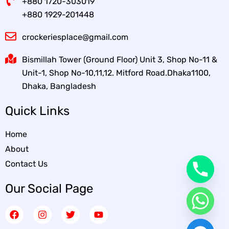
+880 1720-303019
+880 1929-201448
crockeriesplace@gmail.com
Bismillah Tower (Ground Floor) Unit 3, Shop No-11 &
Unit-1, Shop No-10,11,12. Mitford Road.Dhaka1100,
Dhaka, Bangladesh
Quick Links
Home
About
Contact Us
Our Social Page
F
I
T
Y
a
n
w
o
c
s
i
u