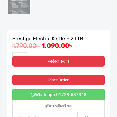
Prestige Electric Kettle – 2 LTR
Original
Current
1,790.00
৳
1,090.00
৳
price
price
Prestige
Electric
অর্ডার করুন
was:
is:
Kettle
–
1,790.00৳ .
1,090.00৳ .
2
Place Order
LTR
quantity
Whatsapp 01728-537348
কুরিয়ার ডেলিভারি খরচ