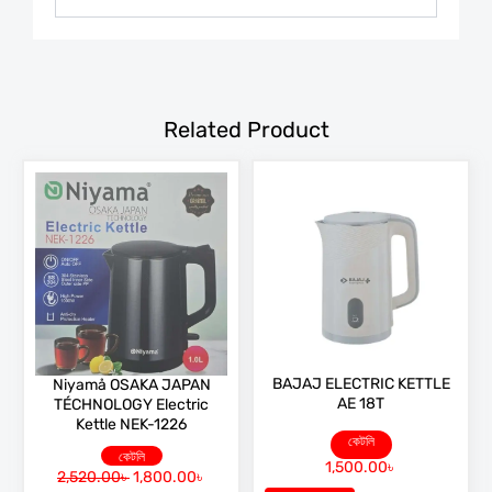
Related Product
BAJAJ ELECTRIC KETTLE
Niyamå OSAKA JAPAN
AE 18T
TÉCHNOLOGY Electric
Kettle NEK-1226
কেটলি
কেটলি
1,500.00
৳
2,520.00
৳
1,800.00
৳
O
C