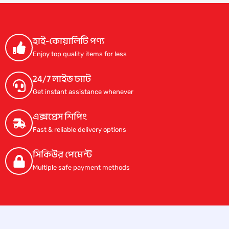
p
r
p
r
r
i
r
i
i
c
i
c
c
e
c
e
হাই-কোয়ালিটি পণ্য
e
i
e
i
w
s
w
s
Enjoy top quality items for less
a
:
a
:
s
1
s
1
24/7 লাইভ চ্যাট
:
,
:
,
1
3
1
5
Get instant assistance whenever
,
0
,
0
5
0
7
0
এক্সপ্রেস শিপিং
0
.
0
.
0
0
0
0
Fast & reliable delivery options
.
0
.
0
0
৳
0
৳
সিকিউর পেমেন্ট
0
0
৳
.
৳
.
Multiple safe payment methods
.
.